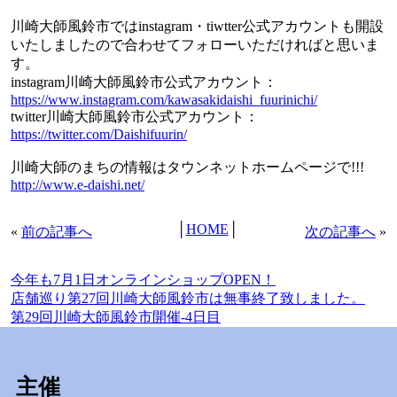
川崎大師風鈴市ではinstagram・tiwtter公式アカウントも開設
いたしましたので合わせてフォローいただければと思いま
す。
instagram川崎大師風鈴市公式アカウント：
https://www.instagram.com/kawasakidaishi_fuurinichi/
twitter川崎大師風鈴市公式アカウント：
https://twitter.com/Daishifuurin/
川崎大師のまちの情報はタウンネットホームページで!!!
http://www.e-daishi.net/
│
HOME
│
«
前の記事へ
次の記事へ
»
今年も7月1日オンラインショップOPEN！
店舗巡り第27回川崎大師風鈴市は無事終了致しました。
第29回川崎大師風鈴市開催-4日目
主催