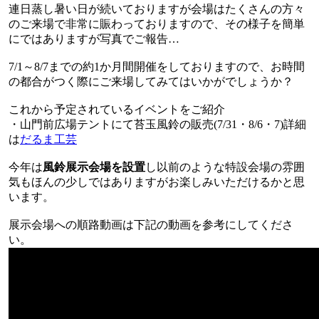
連日蒸し暑い日が続いておりますが会場はたくさんの方々
のご来場で非常に賑わっておりますので、その様子を簡単
にではありますが写真でご報告…
7/1～8/7までの約1か月間開催をしておりますので、お時間
の都合がつく際にご来場してみてはいかがでしょうか？
これから予定されているイベントをご紹介
・山門前広場テントにて苔玉風鈴の販売(7/31・8/6・7)詳細
は
だるま工芸
今年は
風鈴展示会場を設置
し以前のような特設会場の雰囲
気もほんの少しではありますがお楽しみいただけるかと思
います。
展示会場への順路動画は下記の動画を参考にしてくださ
い。